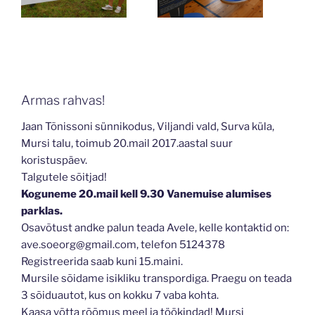
Armas rahvas!
Jaan Tõnissoni sünnikodus, Viljandi vald, Surva küla,
Mursi talu, toimub 20.mail 2017.aastal suur
koristuspäev.
Talgutele sõitjad!
Koguneme 20.mail kell 9.30 Vanemuise alumises
parklas.
Osavõtust andke palun teada Avele, kelle kontaktid on:
ave.soeorg@gmail.com, telefon 5124378
Registreerida saab kuni 15.maini.
Mursile sõidame isikliku transpordiga. Praegu on teada
3 sõiduautot, kus on kokku 7 vaba kohta.
Kaasa võtta rõõmus meel ja töökindad! Mursi