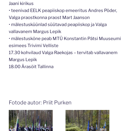
Jaani kirikus
• teenivad EELK peapiiskop emeeritus Andres Põder,
Valga praostkonna praost Mart Jaanson
• mälestusküünlad süütavad peapiiskop ja Valga
vallavanem Margus Lepik
• mälestuskõne peab MTÜ Konstantin Pätsi Muuseumi
esimees Trivimi Velliste
17.30 kohvilaud Valga Raekojas – tervitab vallavanem
Margus Lepik
18.00 Ärasõit Tallinna
Fotode autor: Priit Purken