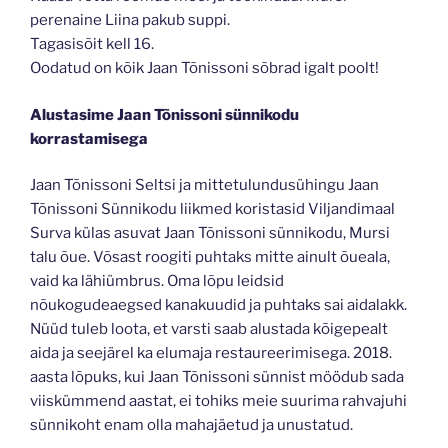
perenaine Liina pakub suppi.
Tagasisõit kell 16.
Oodatud on kõik Jaan Tõnissoni sõbrad igalt poolt!
Alustasime Jaan Tõnissoni sünnikodu
korrastamisega
Jaan Tõnissoni Seltsi ja mittetulundusühingu Jaan
Tõnissoni Sünnikodu liikmed koristasid Viljandimaal
Surva k
ülas asuvat Jaan Tõnissoni sünnikodu, Mursi
talu õue. Võsast roogiti puhtaks mitte ainult õueala,
vaid ka lähiümbrus. Oma lõpu leidsid
nõukogudeaegsed kanakuudid ja puhtaks sai aidalakk.
Nüüd tuleb loota, et varsti saab alustada kõigepealt
aida ja seejärel ka elumaja restaureerimisega. 2018.
aasta lõpuks, kui Jaan Tõnissoni sünnist möödub sada
viiskümmend aastat, ei tohiks meie suurima rahvajuhi
sünnikoht enam olla mahajäetud ja unustatud.