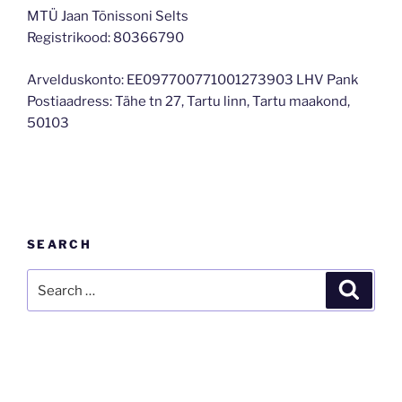
MTÜ Jaan Tõnissoni Selts
Registrikood: 80366790
Arvelduskonto: EE097700771001273903 LHV Pank
Postiaadress: Tähe tn 27, Tartu linn, Tartu maakond,
50103
SEARCH
Search
Search
for: