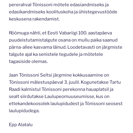
pererahval Tõnissoni mõtete edasiandmiseks ja
edasikandmiseks koolituskoha ja ühistegevustööde
keskusena rakendamist.
Rõõmuga nähti, et Eesti Vabariigi 100. aastapäeva
puudeistutamistalgute osana on mullu paika saanud
pärna-allee kasvama läinud. Loodetavasti on järgmiste
talgute ajal ka senistele tegudele ja mõtetele
tagasiside olemas.
Jaan Tõnissoni Seltsi järgmine kokkusaamine on
Tõnissoni mälestuspäeval 3. juulil. Kogunetakse Tartu
Raadi kalmistul Tõnissoni perekonna hauaplatsil ja
sealt siirdutakse Laulupeomuuseumisse, kus on
ettekandekoosolek laulupidudest ja Tõnissoni seosest
laulupidudega.
Epp Alatalu