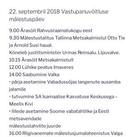
22. septembril 2018 Vastupanuvõitluse
mälestuspäev
9.00 Ärasõit Rahvusraamatukogu eest
9.30 Mälestustalitus Tallinna Metsakalmistul Otto Tie
ja Arnold Susi haual.
Kõneleb justiitsminister Urmas Reinsalu. Lipuvalve.
10.15 Ärasõit Metsakalmistult
12.00 Lühike peatus Imaveres
14.00 Saabumine Valka
• pärja asetamine Vabadussõjas langenute ausamba
jalamile
• tutvumine SA Isamaalise Kasvatuse Keskusega –
Meelis Kivi
• lillede asetamine Soome vabatahtlike ja Eesti
metsavendade
mälestustahvlite juurde
16.00 Riigivanemate mälestusjumalateenistus Valga