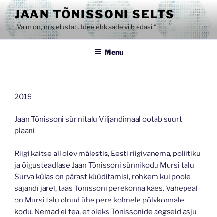
Skip
JAAN TÕNISSONI SELTS
to
„Vaim on, mis elustab. Idee ehk aade viib edasi.“
content
Menu
2019
Jaan Tõnissoni sünnitalu Viljandimaal ootab suurt
plaani
Riigi kaitse all olev mälestis, Eesti riigivanema, poliitiku
ja õigusteadlase Jaan Tõnissoni sünnikodu Mursi talu
Surva külas on pärast küüditamisi, rohkem kui poole
sajandi järel, taas Tõnissoni perekonna käes. Vahepeal
on Mursi talu olnud ühe pere kolmele põlvkonnale
kodu. Nemad ei tea, et oleks Tõnissonide aegseid asju