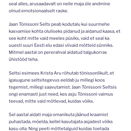
seal alles, arusaadavalt on neile maja üle andmine
olnud emotsionaalselt raske.
Jaan Tõnissoni Selts peab kodutalu kui suurmehe
kasvamise kohta oluliseks pidanud ja aidanud kaasa, et
see koht mitte vaid meeles püsiks, vaid et seal ka
uuesti suuri Eesti elu edasi viivaid mõtteid sünniks.
Mitmel aastal on pererahval aidatud talgukorras
ühistööd teha.
Seltsi esimees Krista Aru rõhutab tõnissonlikult, et
igasugune seltsitegevus eeldab ju millegi koos
tegemist, millegi saavutamist. Jaan Tõnissoni Seltsis
ongi enamasti just need, kes asju Tõnissoni vaimus
teevad, mitte vaid mõtlevad, kuidas võiks.
Sel aastal aidati maja omanikuta jäänud kraamist
puhastada, mõelda, kellel kasutajata asjadest võiks
kasu olla. Ning peeti mõttetalguid kuidas toetada