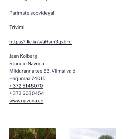
Parimate soovidega!
Trivimi
https://flic.kr/s/aHsm3qxbFd
Jaan Kolberg
Stuudio Navona
Miiduranna tee 53, Viimsi vald
Harjumaa 74015
+ 372 5148070
+ 372 6030454
www.navona.ee