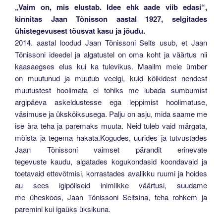
„Vaim on, mis elustab. Idee ehk aade viib edasi“,
kinnitas Jaan Tõnisson aastal 1927, selgitades
ühistegevusest tõusvat kasu ja jõudu.
2014. aastal loodud Jaan Tõnissoni Selts usub, et Jaan
Tõnissoni ideedel ja algatustel on oma koht ja väärtus nii
kaasaegses elus kui ka tulevikus. Maailm meie ümber
on muutunud ja muutub veelgi, kuid kõikidest nendest
muutustest hoolimata ei tohiks me lubada sumbumist
argipäeva askeldustesse ega leppimist hoolimatuse,
väsimuse ja ükskõiksusega. Palju on asju, mida saame me
ise ära teha ja paremaks muuta. Neid tuleb vaid märgata,
mõista ja tegema hakata.Kogudes, uurides ja tutvustades
Jaan Tõnissoni vaimset pärandit erinevate
tegevuste kaudu, algatades kogukondasid koondavaid ja
toetavaid ettevõtmisi, korrastades avalikku ruumi ja hoides
au sees igipõliseid inimlikke väärtusi, suudame
me üheskoos, Jaan Tõnissoni Seltsina, teha rohkem ja
paremini kui igaüks üksikuna.