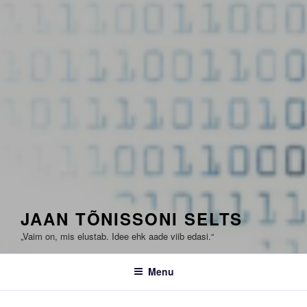
JAAN TÕNISSONI SELTS
„Vaim on, mis elustab. Idee ehk aade viib edasi.“
Menu