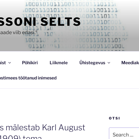
SSONI SELTS
aade viib edasi.“
ist
Põhikiri
Liikmele
Ühistegevus
Meediak
ostimees töötanud inimesed
OTSI
ts mälestab Karl August
Search
 1909) tema
for: