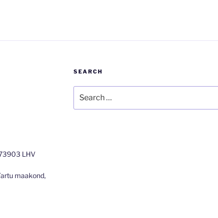
SEARCH
Search
for:
273903 LHV
 Tartu maakond,