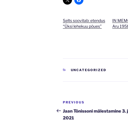
Selts soovitab: etendus
IN MEMO
“Üksi lehekuu põues”
Aru 195
CATEGORIES
UNCATEGORIZED
Navigeerimine
Previous
PREVIOUS
Post
Jaan Tõnissoni mälestamine 3. j
2021