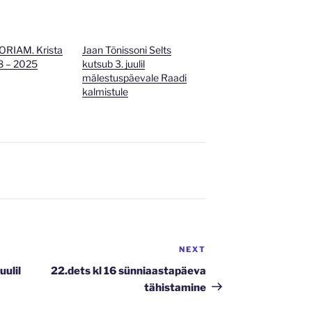
RIAM. Krista
Jaan Tõnissoni Selts
8 – 2025
kutsub 3. juulil
mälestuspäevale Raadi
kalmistule
NEXT
Next
Post
uulil
22.dets kl 16 sünniaastapäeva
tähistamine