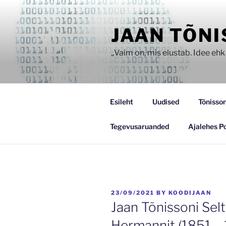
Skip
to
JAAN TÕNI
content
„Vaim on, mis elustab. Idee ehk 
Esileht
Uudised
Tõnisson
Tegevusaruanded
Ajalehes P
POSTED
23/09/2021
BY
KOODIJAAN
ON
Jaan Tõnissoni Sel
Hermannit (1851 –