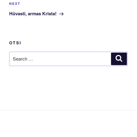
Next
NEXT
Post
Hüvasti, armas Krista!
OTSI
Search
Search
for: