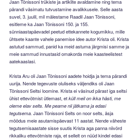
Jaan Tõnissoni trükiste ja artiklite avaldamine ning tema
pärandi väsimatu tutvustamine avalikkusele. Selle aasta
suvel, 3. juulil, mil mälestame Raadil Jaan Tõnissoni,
esitleme ka Jaan Tõnissoni 150. ja 155.
sünniaastapäevadel peetud ettekannete kogumikku, mille
ühtsete kaante vahele panemise idee autor Krista oli. Krista
astutud sammud, panid ka meid astuma järgmisi samme ja
meie sammud innustasid omakorda meie kaasteelistest
aatekaaslasi.
Krista Aru oli Jaan Tõnissoni aadete hoidja ja tema pärandi
uurija. Nende tegevuste oluliseks väljendiks oli Jaan
Tõnissoni Seltsi loomine. Krista ei väsinud pärast iga seltsi
ühist ettevõtmist ütlemast, et
küll meil on ikka hästi, me
oleme elav selts. Me peame nii jätkama ja edasi
tegutsema.
Jaan Tõnissoni Selts on noor selts, äsja
möödus meie asutamispäevast 11 aastat. Nende väheste
tegutsemisaastate sisse suutis Krista aga panna niivõrd
rikkaliku ettevõtmiste raja, et sellelt on nüüd kindel edasi