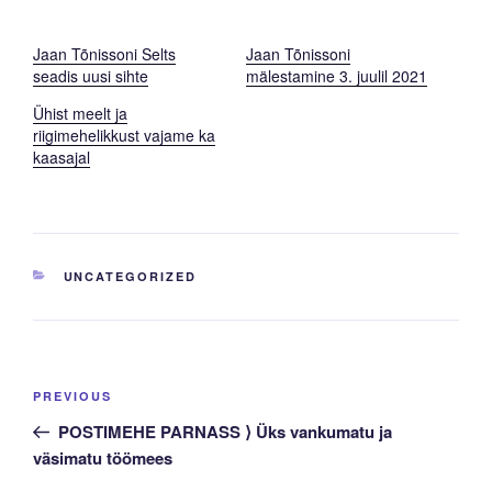
Jaan Tõnissoni Selts
Jaan Tõnissoni
seadis uusi sihte
mälestamine 3. juulil 2021
Ühist meelt ja
riigimehelikkust vajame ka
kaasajal
CATEGORIES
UNCATEGORIZED
Navigeerimine
Previous
PREVIOUS
Post
POSTIMEHE PARNASS ⟩ Üks vankumatu ja
väsimatu töömees