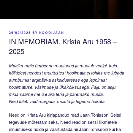
POSTED
26/02/2025
BY
KOODIJAAN
ON
IN MEMORIAM. Krista Aru 1958 –
2025
Maailm meie ümber on muutunud ja muutub veelgi, kuid
kõikidest nendest muutustest hoolimata ei tohiks me lubada
sumbumist argipäeva askeldustesse ega leppimist
hoolimatuse, väsimuse ja ükskõiksusega. Palju on asju,
mida saame me ise ära teha ja paremaks muuta.
Neid tuleb vaid märgata, mõista ja tegema hakata.
Need on Krista Aru kirjapandud read Jaan Tõnissoni Seltsi
tegevuse mõtestamiseks. Need read on seltsi liikmetele
innustuseks hoida ja väärtustada nii Jaan Tõnissoni kui ka