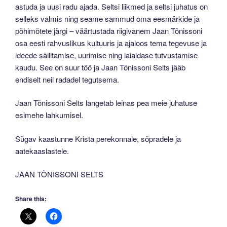
astuda ja uusi radu ajada. Seltsi liikmed ja seltsi juhatus on
selleks valmis ning seame sammud oma eesmärkide ja
põhimõtete järgi – väärtustada riigivanem Jaan Tõnissoni
osa eesti rahvuslikus kultuuris ja ajaloos tema tegevuse ja
ideede säilitamise, uurimise ning laialdase tutvustamise
kaudu. See on suur töö ja Jaan Tõnissoni Selts jääb
endiselt neil radadel tegutsema.
Jaan Tõnissoni Selts langetab leinas pea meie juhatuse
esimehe lahkumisel.
Sügav kaastunne Krista perekonnale, sõpradele ja
aatekaaslastele.
JAAN TÕNISSONI SELTS
Share this: