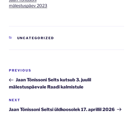
mälestuspäev 2023
CATEGORIES
UNCATEGORIZED
Navigeerimine
Previous
PREVIOUS
Post
Jaan Tõnissoni Selts kutsub 3. juulil
mälestuspäevale Raadi kalmistule
Next
NEXT
Post
Jaan Tõnissoni Seltsi üldkoosolek 17. aprillil 2026