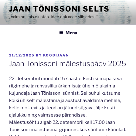
Skip
JAAN TÕNISSONI SELTS
to
„Vaim on, mis elustab. Idee ehk aade viib edasi.“
content
Menu
POSTED
21/12/2025
BY
KOODIJAAN
ON
Jaan Tõnissoni mälestuspäev 2025
22. detsembril möödub 157 aastat Eesti silmapaistva
riigimehe ja rahvusliku ärkamisaja ühe mõjukaima
kujundaja Jaan Tõnissoni sünnist. Sel puhul kutsume
kõiki ühiselt mälestama ja austust avaldama mehele,
kelle mõtteviis ja teod on jätnud sügava jälje Eesti
ajalukku ning vaimsesse pärandisse.
Mälestusõhtu algab 22. detsembril kell 17.00 Jaan
Tõnissoni mälestusmärgi juures, kus süütame küünlad.