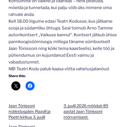
Kohtumine on vaikne ja väärikas – hetk peatuda,
mõelda ja tunnetada, kui palju võib üks inimene oma
rahvale anda.
Kell 18.00 liigume edasi Teatri Kodusse, kus jätkame
sooja ja südamliku õhtuga. Seal toimub Arno Tamme
autorikontsert „Vaikuse kannul“. Kontsert jätkub ühise
pannkoogisöömisega, millega täname sümboolselt
Jaan Tõnissoni ning kõiki tema kaasteelisi, kelle töö ja
pühendumus on kujundanud Eesti vaimu ja
vabadustunnet.
NB! Teatri Kodu palub kaasa võtta vahetusjalanõud.
Share this:
Jaan Tõnissoni
3. juulil 2026 möödub 85
mälestuspäev Raadil ja
aastat Jaan Tõnissoni
Peetri kirikus 3. juulil
mõrvamisest.
Jaan Tõnissoni