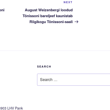
Next
NEXT
Post
oni
August Weizenbergi loodud
Tõnissoni bareljeef kaunistab
Riigikogu Tõnissoni-saali
SEARCH
Search
for:
3903 LHV Pank