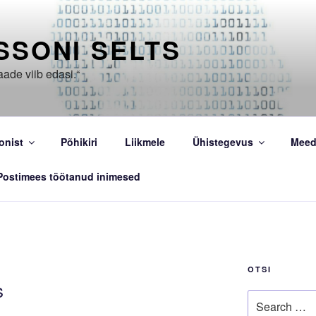
SSONI SELTS
aade viib edasi.“
onist
Põhikiri
Liikmele
Ühistegevus
Meed
Postimees töötanud inimesed
OTSI
s
Search
for: