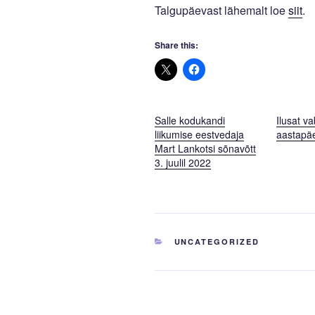
Talgupäevast lähemalt loe
siit
.
Share this:
Salle kodukandi
Ilusat va
liikumise eestvedaja
aastapä
Mart Lankotsi sõnavõtt
3. juulil 2022
CATEGORIES
UNCATEGORIZED