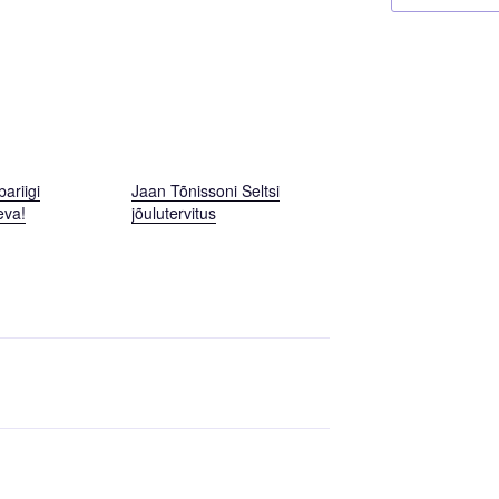
bariigi
Jaan Tõnissoni Seltsi
eva!
jõulutervitus