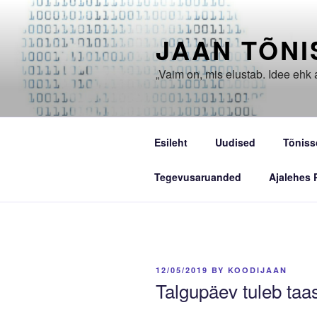
Skip
to
JAAN TÕNI
content
„Vaim on, mis elustab. Idee ehk 
Esileht
Uudised
Tõniss
Tegevusaruanded
Ajalehes 
POSTED
12/05/2019
BY
KOODIJAAN
ON
Talgupäev tuleb taa