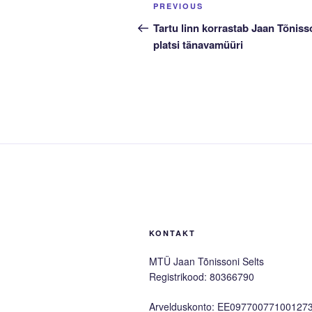
Navigeerimine
Previous
PREVIOUS
Post
Tartu linn korrastab Jaan Tõniss
platsi tänavamüüri
KONTAKT
MTÜ Jaan Tõnissoni Selts
Registrikood: 80366790
Arvelduskonto: EE09770077100127