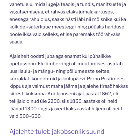
vahetu elu, mida lugeja teadis ja tundis, manitsuste ja
vagatsemisega, et rahvas elaks jumalakartuses,
enesega rahulolus, saaks hästi läbi nii mõisnike kui ka
kõikide «saterkuue meestega» ning püüaks hariduse
poole ikka vaid selleks, et ise paremaks töörahvaks
saada.
Ajalehelt oodati juba aga enamat kui pühalikke
õpetussõnu. Elu ümberringi oli muutumises: asutati
uusi laulu- ja mängu- ning põllumeeste seltse,
korraldati kõneõhtuid ja laulupäevi. Perno Postimees
kippus aja vaimust maha jääma ja ajalehe tiraaž hakkas
kiiresti kukkuma. Kui Jannseni ajal, aastal 1862, oli
tellijaid olnud üle 2200, siis 1866. aastaks oli neid
jäänud 1300 ringis ja veel kaks aastat hiljem oli neid
vaid 500–600.
Ajalehte tuleb jakobsonlik suund