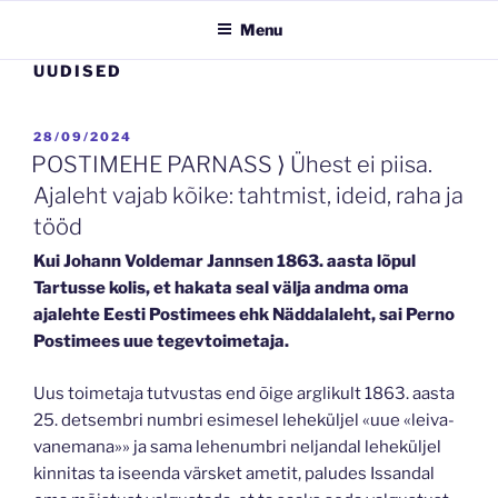
Menu
UUDISED
POSTED
28/09/2024
ON
POSTIMEHE PARNASS ⟩ Ühest ei piisa.
Ajaleht vajab kõike: tahtmist, ideid, raha ja
tööd
Kui Johann Voldemar Jannsen 1863. aasta lõpul
Tartusse kolis, et hakata seal välja andma oma
ajalehte Eesti Postimees ehk Näddalaleht, sai Perno
Postimees uue tegevtoimetaja.
Uus toimetaja tutvustas end õige arglikult 1863. aasta
25. detsembri numbri esimesel leheküljel «uue «leiva-
vanemana»» ja sama lehenumbri neljandal leheküljel
kinnitas ta iseenda värsket ametit, paludes Issandal