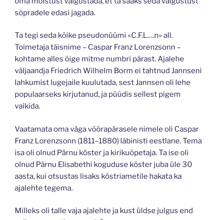
oma mõistust valgustada, et ta saaks seda valgustust
sõpradele edasi jagada.
Ta tegi seda kõike pseudonüümi «C.F.L….n» all.
Toimetaja täisnime – Caspar Franz Lorenzsonn –
kohtame alles õige mitme numbri pärast. Ajalehe
väljaandja Friedrich Wilhelm Borm ei tahtnud Jannseni
lahkumist lugejaile kuulutada, sest Jannsen oli lehe
populaarseks kirjutanud, ja püüdis sellest pigem
vaikida.
Vaatamata oma väga võõrapärasele nimele oli Caspar
Franz Lorenzsonn (1811–1880) läbinisti eestlane. Tema
isa oli olnud Pärnu köster ja kirikuõpetaja. Ta ise oli
olnud Pärnu Elisabethi koguduse köster juba üle 30
aasta, kui otsustas lisaks köstriametile hakata ka
ajalehte tegema.
Milleks oli talle vaja ajalehte ja kust üldse julgus end