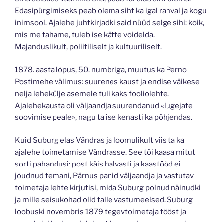
Edasipürgimiseks peab olema siht ka igal rahval ja kogu
inimsool. Ajalehe juhtkirjadki said nüüd selge sihi: kõik,
mis me tahame, tuleb ise kätte võidelda.
Majanduslikult, poliitiliselt ja kultuuriliselt.
1878. aasta lõpus, 50. numbriga, muutus ka Perno
Postimehe välimus: suurenes kaust ja endise väikese
nelja lehekülje asemele tuli kaks fooliolehte.
Ajalehekausta oli väljaandja suurendanud «lugejate
soovimise peale», nagu ta ise kenasti ka põhjendas.
Kuid Suburg elas Vändras ja loomulikult viis ta ka
ajalehe toimetamise Vändrasse. See tõi kaasa mitut
sorti pahandusi: post käis halvasti ja kaastööd ei
jõudnud temani, Pärnus panid väljaandja ja vastutav
toimetaja lehte kirjutisi, mida Suburg polnud näinudki
ja mille seisukohad olid talle vastumeelsed. Suburg
loobuski novembris 1879 tegevtoimetaja tööst ja