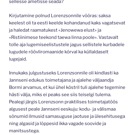
sellesse ametisse seada?
Kirjutamine polnud Lorenzsonnile võõras: saksa
keelest oli ta eesti keelde kohandanud kaks vagatsevat
ja haledat raamatukest «Jenowewa elust» ja
«Ristiinimese teekond taewa linna poole». Vastavalt
tolle aja lugemiseelistustele jagus sellistele kurbadele
lugudele röövliromaanide kõrval ka küllaldaselt
lugejaid.
Innukaks julgustuseks Lorenzsonnile oli kindlasti ka
Jannseni edukus toimetajana ja ajalehe väljaandja
Bormi arvamus, et kui ühel köstril tuli ajalehe tegemine
hästi välja, miks ei peaks see siis teiselgi tulema.
Pealegi järgis Lorenzsonn praktilises toimetajatöös
algusest peale Jannseni eeskuju: kodu- ja välismaa
sõnumid ilmusid samasuguse jaotuse ja ülesehitusega
ning algasid ja lõppesid ikka vagade soovide ja
manitsustega.