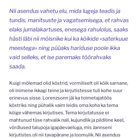
Nii asendus vahetu elu, mida lugeja teadis ja
tundis, manitsuste ja vagatsemisega, et rahvas
elaks jumalakartuses, enesega rahulolus, saaks
hästi läbi nii mõisnike kui ka kõikide «saterkuue
meestega» ning püüaks hariduse poole ikka
vaid selleks, et ise paremaks töörahvaks
saada.
Kuigi mõlemad olid köstrid, vormiliselt oli kõik sarnane,
oli inimene ikkagi teine ja kirjutistesse tuli kohe suur
erinevus sisse. Lorenzsonn jäi ka toimetajatöös
köstriks ning pühalik vaim leidis oma koha ka tema
kõige vähemas kirjutises. Tema kirjutatusse ei
mahtunud tüse rahvalik nali, kujundlik ja pildiline keel,
võrdlused talupoja igapäevaeluga, mis Jannseni
kirjutistes oli nii tavapärane ja loomulik. Nii asendus