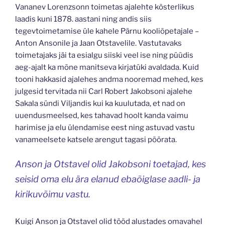
Vananev Lorenzsonn toimetas ajalehte kösterlikus
laadis kuni 1878. aastani ning andis siis
tegevtoimetamise üle kahele Pärnu kooliõpetajale –
Anton Ansonile ja Jaan Otstavelile. Vastutavaks
toimetajaks jäi ta esialgu siiski veel ise ning püüdis
aeg-ajalt ka mõne manitseva kirjatüki avaldada. Kuid
tooni hakkasid ajalehes andma nooremad mehed, kes
julgesid tervitada nii Carl Robert Jakobsoni ajalehe
Sakala sündi Viljandis kui ka kuulutada, et nad on
uuendusmeelsed, kes tahavad hoolt kanda vaimu
harimise ja elu ülendamise eest ning astuvad vastu
vanameelsete katsele arengut tagasi pöörata.
Anson ja Otstavel olid Jakobsoni toetajad, kes
seisid oma elu ära elanud ebaõiglase aadli- ja
kirikuvõimu vastu.
Kuigi Anson ja Otstavel olid tööd alustades omavahel