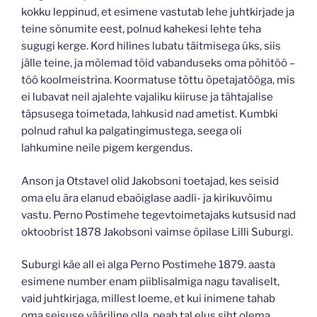
kokku leppinud, et esimene vastutab lehe juhtkirjade ja
teine sõnumite eest, polnud kahekesi lehte teha
sugugi kerge. Kord hilines lubatu täitmisega üks, siis
jälle teine, ja mõlemad tõid vabanduseks oma põhitöö –
töö koolmeistrina. Koormatuse tõttu õpetajatööga, mis
ei lubavat neil ajalehte vajaliku kiiruse ja tähtajalise
täpsusega toimetada, lahkusid nad ametist. Kumbki
polnud rahul ka palgatingimustega, seega oli
lahkumine neile pigem kergendus.
Anson ja Otstavel olid Jakobsoni toetajad, kes seisid
oma elu ära elanud ebaõiglase aadli- ja kirikuvõimu
vastu. Perno Postimehe tegevtoimetajaks kutsusid nad
oktoobrist 1878 Jakobsoni vaimse õpilase Lilli Suburgi.
Suburgi käe all ei alga Perno Postimehe 1879. aasta
esimene number enam piiblisalmiga nagu tavaliselt,
vaid juhtkirjaga, millest loeme, et kui inimene tahab
oma seisuse vääriline olla, peab tal elus siht olema.