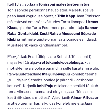
Kell 13 algab
Jaan Tõnissoni mälestusteenistus
Tõnissonide perekonna hauaplatsil. Mälestuspalve
peab Jaani koguduse õpetaja
Triin Käpp
. Jaan Tõnissoni
mälestavad oma sõnavõttudes Tartu linnapea
Urmas
Klaas
, ajalehe Tartu Postimees peatoimetaja
Rannar
Raba
,
Zonta klubi
,
Eesti Rahva Muuseumi Sõprade
Klubi
ja mitmete teiste organisatsioonide esindajad.
Musitseerib väike kandleansambel.
Päev jätkub Eesti Üliõpilaste Seltsi (J. Tõnissoni 1)
majas kell 15 algava
ettekandekoosolekuga
, kus
mõtiskleme ajaloolise pärandi ja selle kasutamise üle.
Rahvaluuleteadlane
Marju Kõivupuu
kõneleb teemal
„Viiuldaja (na) traditsioonide ja pärandi klaashoone
katusel“. Kirjanik
Imbi Paju
ettekande pealkiri tõukub
tema viimasest raamatust ning on „Jaan Tõnisson:
Eesti riik sündis mõttest“. Ajakirjanik
Aimar Altosaar
arutleb teemal, kas ja kuidas kõneleb meiega Jaan