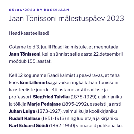
POSTED
05/06/2023
BY
KOODIJAAN
ON
Jaan Tõnissoni mälestuspäev 2023
Head kaasteelised!
Ootame teid 3. juulil Raadi kalmistule, et meenutada
Jaan Tõnisson
i, kelle sünnist selle aasta 22.detsembril
möödub 155. aastat.
Kell 12 koguneme Raadi kalmistu peaväravas, et teha
koos
Enn Lillemets
aga väike ringkäik Jaan Tõnissoni
kaasteeliste juurde. Külastame arstiteadlase ja
professori
Siegfried Talviku
(1878-1929), ajakirjaniku
ja tõlkija
Marje Pedajase
(1895-1992), esseisti ja arsti
Juhan Luiga
(1873-1927), vaimuliku ja koolikirjaniku
Rudolf Kallase
(1851-1913) ning luuletaja ja kirjaniku
Karl Eduard Söödi
(1862-1950) viimaseid puhkepaiku.