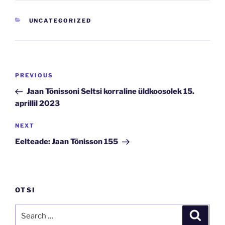
CATEGORIES
UNCATEGORIZED
Navigeerimine
Previous
PREVIOUS
Post
Jaan Tõnissoni Seltsi korraline üldkoosolek 15.
aprillil 2023
Next
NEXT
Post
Eelteade: Jaan Tõnisson 155
OTSI
Search
Search
for: