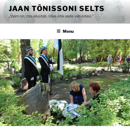
Skip
JAAN TÕNISSONI SELTS
to
„Vaim on, mis elustab. Idee ehk aade viib edasi.“
content
Menu