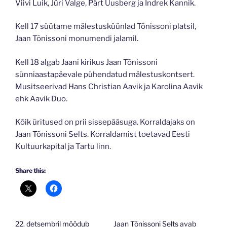
Viivi Luik, Jüri Valge, Pärt Uusberg ja Indrek Kannik.
Kell 17 süütame mälestusküünlad Tõnissoni platsil,
Jaan Tõnissoni monumendi jalamil.
Kell 18 algab Jaani kirikus Jaan Tõnissoni
sünniaastapäevale pühendatud mälestuskontsert.
Musitseerivad Hans Christian Aavik ja Karolina Aavik
ehk Aavik Duo.
Kõik üritused on prii sissepääsuga. Korraldajaks on
Jaan Tõnissoni Selts. Korraldamist toetavad Eesti
Kultuurkapital ja Tartu linn.
Share this:
22. detsembril möödub
Jaan Tõnissoni Selts avab