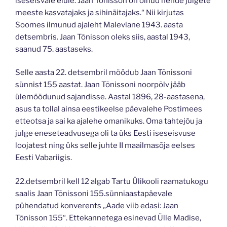
iseseisvale elule. Jaan Tõnisson on olnud nende julgete
meeste kasvatajaks ja sihinäitajaks.“ Nii kirjutas
Soomes ilmunud ajaleht Malevlane 1943. aasta
detsembris. Jaan Tõnisson oleks siis, aastal 1943,
saanud 75. aastaseks.
Selle aasta 22. detsembril möödub Jaan Tõnissoni
sünnist 155 aastat. Jaan Tõnissoni noorpõlv jääb
ülemöödunud sajandisse. Aastal 1896, 28-aastasena,
asus ta tollal ainsa eestikeelse päevalehe Postimees
etteotsa ja sai ka ajalehe omanikuks. Oma tahtejõu ja
julge eneseteadvusega oli ta üks Eesti iseseisvuse
loojatest ning üks selle juhte II maailmasõja eelses
Eesti Vabariigis.
22.detsembril kell 12 algab Tartu Ülikooli raamatukogu
saalis Jaan Tõnissoni 155.sünniaastapäevale
pühendatud konverents „Aade viib edasi: Jaan
Tõnisson 155“. Ettekannetega esinevad Ülle Madise,