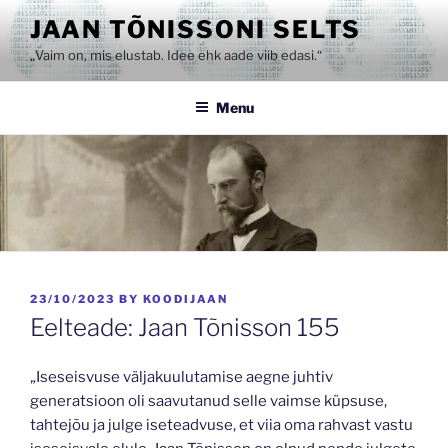
Skip
JAAN TÕNISSONI SELTS
to
„Vaim on, mis elustab. Idee ehk aade viib edasi.“
content
Menu
POSTED
23/10/2023
BY
KOODIJAAN
ON
Eelteade: Jaan Tõnisson 155
„Iseseisvuse väljakuulutamise aegne juhtiv
generatsioon oli saavutanud selle vaimse küpsuse,
tahtejõu ja julge iseteadvuse, et viia oma rahvast vastu