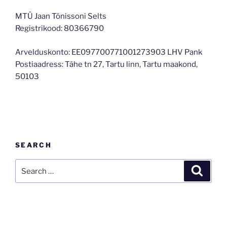
MTÜ Jaan Tõnissoni Selts
Registrikood: 80366790
Arvelduskonto: EE097700771001273903 LHV Pank
Postiaadress: Tähe tn 27, Tartu linn, Tartu maakond,
50103
SEARCH
Search
Search
for: