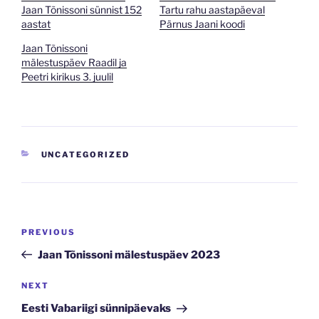
Jaan Tõnissoni sünnist 152
Tartu rahu aastapäeval
aastat
Pärnus Jaani koodi
Jaan Tõnissoni
mälestuspäev Raadil ja
Peetri kirikus 3. juulil
CATEGORIES
UNCATEGORIZED
Navigeerimine
Previous
PREVIOUS
Post
Jaan Tõnissoni mälestuspäev 2023
Next
NEXT
Post
Eesti Vabariigi sünnipäevaks